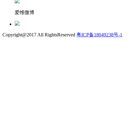
爱维微博
Copyright@2017 All RightsReserved
粤ICP备18049238号-1